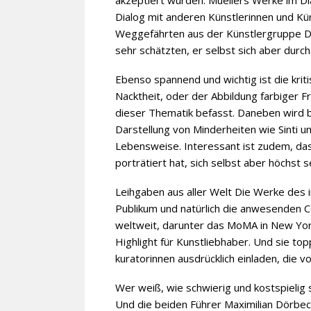
akzeptiert wurden. Muellers Werke im Di
Dialog mit anderen Künstlerinnen und Kün
Weggefährten aus der Künstlergruppe Die 
sehr schätzten, er selbst sich aber durc
Ebenso spannend und wichtig ist die kri
Nacktheit, oder der Abbildung farbiger Fr
dieser Thematik befasst. Daneben wird b
Darstellung von Minderheiten wie Sinti 
Lebensweise. Interessant ist zudem, das
porträtiert hat, sich selbst aber höchst 
Leihgaben aus aller Welt Die Werke des i
Publikum und natürlich die anwesenden 
weltweit, darunter das MoMA in New York,
Highlight für Kunstliebhaber. Und sie top
kuratorinnen ausdrücklich einladen, die
Wer weiß, wie schwierig und kostspieli
Und die beiden Führer Maximilian Dörbec