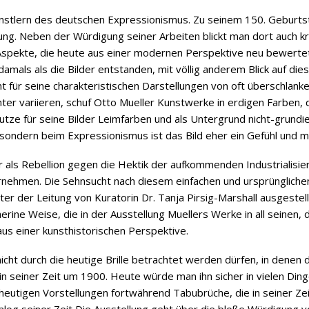
Künstlern des deutschen Expressionismus. Zu seinem 150. Gebur
ng. Neben der Würdigung seiner Arbeiten blickt man dort auch kri
Aspekte, die heute aus einer modernen Perspektive neu bewerte
amals als die Bilder entstanden, mit völlig anderem Blick auf di
nt für seine charakteristischen Darstellungen von oft überschlank
chter variieren, schuf Otto Mueller Kunstwerke in erdigen Farben,
utze für seine Bilder Leimfarben und als Untergrund nicht-grundie
 sondern beim Expressionismus ist das Bild eher ein Gefühl und m
er als Rebellion gegen die Hektik der aufkommenden Industrialisi
ehmen. Die Sehnsucht nach diesem einfachen und ursprünglichen 
ter der Leitung von Kuratorin Dr. Tanja Pirsig-Marshall ausgestell
rine Weise, die in der Ausstellung Muellers Werke in all seinen,
aus einer kunsthistorischen Perspektive.
icht durch die heutige Brille betrachtet werden dürfen, in denen d
in seiner Zeit um 1900. Heute würde man ihn sicher in vielen Ding
h heutigen Vorstellungen fortwährend Tabubrüche, die in seiner Z