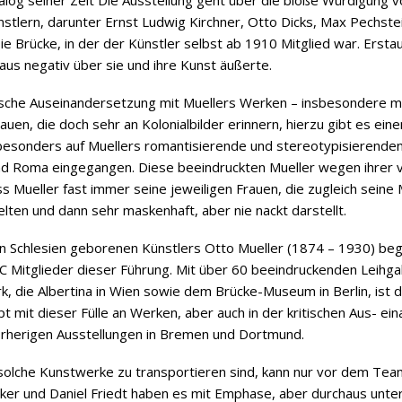
alog seiner Zeit Die Ausstellung geht über die bloße Würdigung v
stlern, darunter Ernst Ludwig Kirchner, Otto Dicks, Max Pechstei
Brücke, in der der Künstler selbst ab 1910 Mitglied war. Erstaun
haus negativ über sie und ihre Kunst äußerte.
tische Auseinandersetzung mit Muellers Werken – insbesondere mi
auen, die doch sehr an Kolonialbilder erinnern, hierzu gibt es eine
esonders auf Muellers romantisierende und stereotypisierenden,
und Roma eingegangen. Diese beeindruckten Mueller wegen ihrer ve
s Mueller fast immer seine jeweiligen Frauen, die zugleich sein
selten und dann sehr maskenhaft, aber nie nackt darstellt.
n Schlesien geborenen Künstlers Otto Mueller (1874 – 1930) bege
CC Mitglieder dieser Führung. Mit über 60 beeindruckenden Lei
 die Albertina in Wien sowie dem Brücke-Museum in Berlin, ist di
pt mit dieser Fülle an Werken, aber auch in der kritischen Aus- ei
 vorherigen Ausstellungen in Bremen und Dortmund.
g solche Kunstwerke zu transportieren sind, kann nur vor dem 
ker und Daniel Friedt haben es mit Emphase, aber durchaus unter